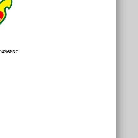
กำแพงเพชร